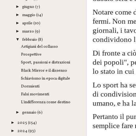
giugno
(7)
►
Notare come d
maggio
(14)
►
fermi. Non met
aprile
(10)
►
giornali, i tav
marzo
(9)
►
condividono la
febbraio
(8)
▼
Artigiani del collasso
Di fronte a ci
Prospettive
dei popoli", 
Sport, passioni e distrazioni
lo stato in cu
Black Mirror e il dissenso
Schiavismo in epoca digitale
Lo sport ha s
Dormienti
di condivisio
Falsi movimenti
umano, e ha la
L'indifferenza come destino
gennaio
(6)
►
Pertanto il pu
2025
(154)
►
semplice fare 
2024
(93)
►