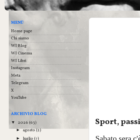
MENÙ
Home page
Chi siamo
WI Blog
WI Cinema
WI Libri
Instagram
Meta
Telegram
X
YouTube
ARCHIVIO BLOG
Sport, pass
2026
(63)
▼
agosto
(2)
►
Sabato sera c'è
luglio
(7)
►