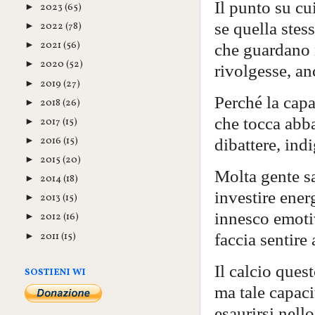
Il punto su cu
2023
(65)
►
se quella stes
2022
(78)
►
2021
(56)
che guardano n
►
2020
(52)
►
rivolgesse, an
2019
(27)
►
Perché la cap
2018
(26)
►
che tocca abb
2017
(15)
►
2016
(15)
dibattere, ind
►
2015
(20)
►
Molta gente sa
2014
(18)
►
investire ener
2013
(15)
►
innesco emotiv
2012
(16)
►
faccia sentire
2011
(15)
►
Il calcio ques
SOSTIENI WI
ma tale capaci
esaurirsi nel