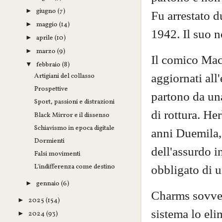
giugno
(7)
►
Fu arrestato d
maggio
(14)
►
1942. Il suo n
aprile
(10)
►
marzo
(9)
►
Il comico Mac
febbraio
(8)
▼
aggiornati all
Artigiani del collasso
Prospettive
partono da un
Sport, passioni e distrazioni
di rottura. He
Black Mirror e il dissenso
Schiavismo in epoca digitale
anni Duemila, 
Dormienti
dell'assurdo i
Falsi movimenti
L'indifferenza come destino
obbligato di u
gennaio
(6)
►
Charms sovvert
2025
(154)
►
sistema lo eli
2024
(93)
►