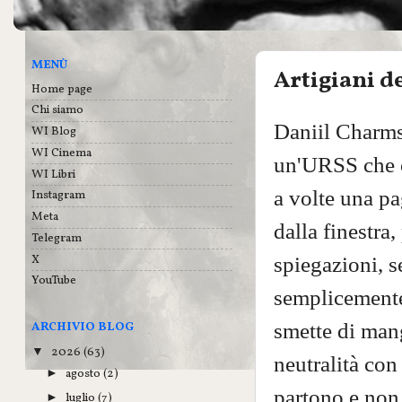
MENÙ
Artigiani de
Home page
Chi siamo
Daniil Charms
WI Blog
WI Cinema
un'URSS che c
WI Libri
a volte una pa
Instagram
Meta
dalla finestra
Telegram
X
spiegazioni, 
YouTube
semplicemente 
smette di mang
ARCHIVIO BLOG
2026
(63)
▼
neutralità con
agosto
(2)
►
partono e non
luglio
(7)
►