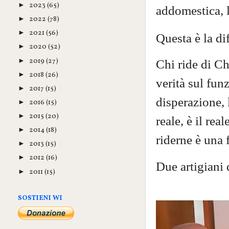
2023
(65)
►
addomestica, 
2022
(78)
►
2021
(56)
►
Questa è la di
2020
(52)
►
2019
(27)
►
Chi ride di C
2018
(26)
►
verità sul fun
2017
(15)
►
disperazione, 
2016
(15)
►
2015
(20)
►
reale, è il re
2014
(18)
►
riderne è una 
2013
(15)
►
2012
(16)
►
Due artigiani 
2011
(15)
►
SOSTIENI WI