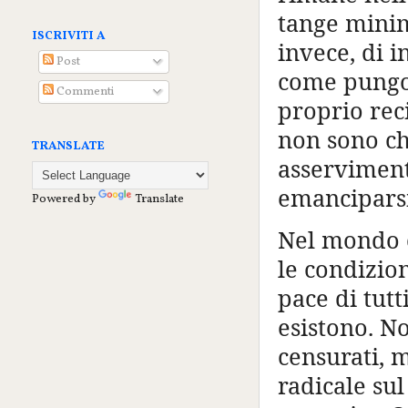
tange minim
ISCRIVITI A
invece, di i
Post
come pungol
Commenti
proprio reci
non sono ch
TRANSLATE
asservimento
emanciparsi
Powered by
Translate
Nel mondo c
le condizion
pace di tutt
esistono. No
censurati, 
radicale su