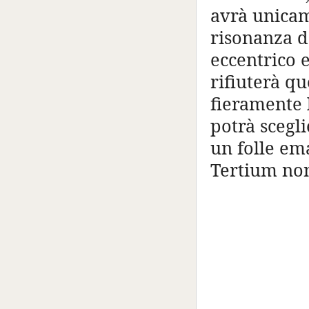
avrà unicame
risonanza de
eccentrico 
rifiuterà q
fieramente l
potrà scegli
un folle em
Tertium no