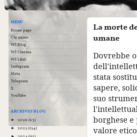
MENÙ
La morte del
Home page
umane
Chi siamo
WI Blog
WI Cinema
Dovrebbe or
WI Libri
dell'intelle
Instagram
Meta
stata sosti
Telegram
sapere, soli
X
YouTube
suo strumen
l'intellettu
ARCHIVIO BLOG
borghese e 
2026
(63)
►
valore etic
2025
(154)
►
2024
(93)
►