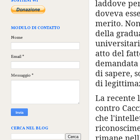
SOSTIENI WI
laddove per
doveva esse
merito. Non
MODULO DI CONTATTO
della gradua
Nome
universitar
atto del fat
Email
*
demandata l
di sapere, s
Messaggio
*
di legittim
La recente 
contro Cacc
che l'intell
riconoscime
CERCA NEL BLOG
rimane nell