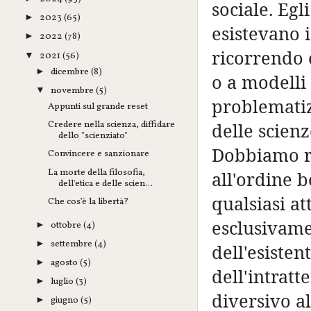
sociale. Egl
2023
(65)
►
esistevano 
2022
(78)
►
ricorrendo e
2021
(56)
▼
dicembre
(8)
►
o a modelli 
novembre
(5)
▼
problematiz
Appunti sul grande reset
Credere nella scienza, diffidare
delle scienz
dello "scienziato"
Dobbiamo ri
Convincere e sanzionare
La morte della filosofia,
all'ordine 
dell'etica e delle scien...
qualsiasi at
Che cos’è la libertà?
esclusivame
ottobre
(4)
►
settembre
(4)
►
dell'esisten
agosto
(5)
►
dell'intrat
luglio
(3)
►
diversivo a
giugno
(5)
►