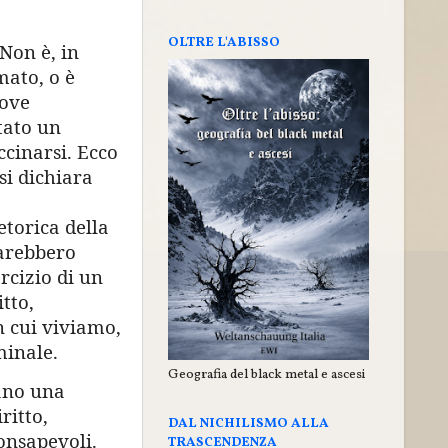
OLTRE L'ABISSO
Non è, in
mato, o è
dove
tato un
ccinarsi. Ecco
si dichiara
etorica della
sarebbero
rcizio di un
itto,
n cui viviamo,
minale.
Geografia del black metal e ascesi
ano una
ritto,
DAL NICHILISMO ALLA
onsapevoli.
TRASCENDENZA