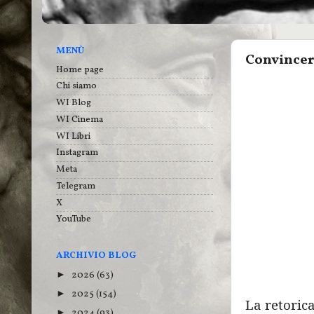
MENÙ
Convincer
Home page
Chi siamo
WI Blog
WI Cinema
WI Libri
Instagram
Meta
Telegram
X
YouTube
ARCHIVIO BLOG
2026
(63)
►
2025
(154)
►
La retoric
2024
(93)
►