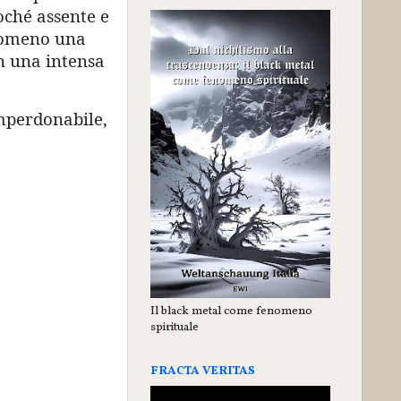
oché assente e
rlomeno una
n una intensa
 imperdonabile,
Il black metal come fenomeno
spirituale
FRACTA VERITAS