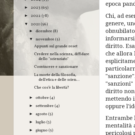
epoca pand
2023
(65)
►
Chi, ad ese
2022
(78)
►
genere, uno
2021
(56)
▼
obnubilato
dicembre
(8)
►
informarsi
novembre
(5)
▼
diritto. Es
Appunti sul grande reset
che allora 
Credere nella scienza, diffidare
dello "scienziato"
esplicitam
Convincere e sanzionare
particolarm
La morte della filosofia,
"sanzione".
dell'etica e delle scien...
"sanzioni" 
Che cos’è la libertà?
diritto non 
mettendo in
ottobre
(4)
►
oppure l'id
settembre
(4)
►
agosto
(5)
►
Entrambe l
luglio
(3)
►
mentalità a
giugno
(5)
►
pericolosi 