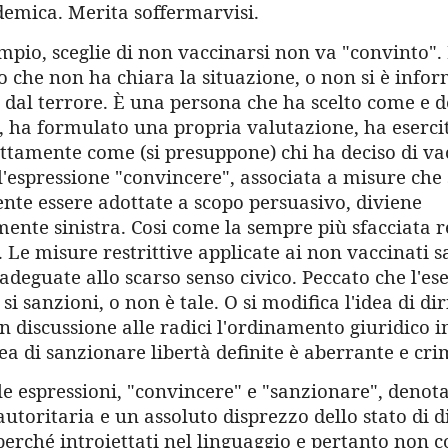
emica. Merita soffermarvisi.
mpio, sceglie di non vaccinarsi non va "convinto". 
 che non ha chiara la situazione, o non si è infor
 dal terrore. È una persona che ha scelto come e 
, ha formulato una propria valutazione, ha eserci
attamente come (si presuppone) chi ha deciso di va
l'espressione "convincere", associata a misure che 
ente essere adottate a scopo persuasivo, diviene
ente sinistra. Cosi come la sempre più sfacciata r
 Le misure restrittive applicate ai non vaccinati 
adeguate allo scarso senso civico. Peccato che l'ese
si sanzioni, o non è tale. O si modifica l'idea di dir
 discussione alle radici l'ordinamento giuridico i
ea di sanzionare libertà definite è aberrante e cri
e espressioni, "convincere" e "sanzionare", denot
utoritaria e un assoluto disprezzo dello stato di di
perché introiettati nel linguaggio e pertanto non c