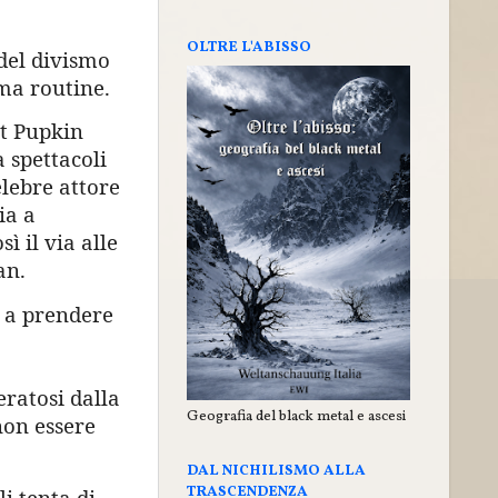
OLTRE L'ABISSO
del divismo
ma routine.
t Pupkin
 spettacoli
lebre attore
ia a
ì il via alle
an.
t a prendere
eratosi dalla
Geografia del black metal e ascesi
non essere
DAL NICHILISMO ALLA
TRASCENDENZA
i tenta di