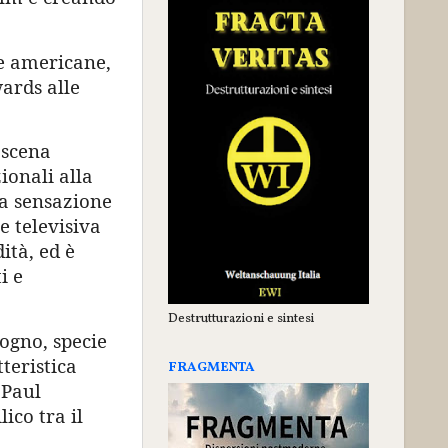
e americane,
wards alle
 scena
ionali alla
a sensazione
 televisiva
ità, ed è
i e
Destrutturazioni e sintesi
sogno, specie
teristica
FRAGMENTA
 Paul
ico tra il