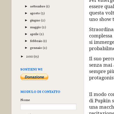
essere qual
settembre
(1)
►
questa volt
agosto
(3)
►
uno show t
giugno
(2)
►
maggio
(2)
►
Straordinar
aprile
(2)
►
complessa 
febbraio
(1)
si immerge
►
probabilme
gennaio
(2)
►
2011
(15)
►
Il suo perc
senza mai a
SOSTIENI WI
sempre più
protagonist
MODULO DI CONTATTO
Il modo co
di Pupkin s
Nome
una macchi
recitazione