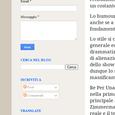
Email
*
un costant
Lo humour 
Messaggio
*
anche se a 
fondamenta
Lo stile si
generale e
drammatizz
di alienaz
CERCA NEL BLOG
dello show 
dunque lo s
massificant
ISCRIVITI A
Re Per Una 
Post
nella prim
Commenti
principale 
Zimmerman 
TRANSLATE
reale e il t