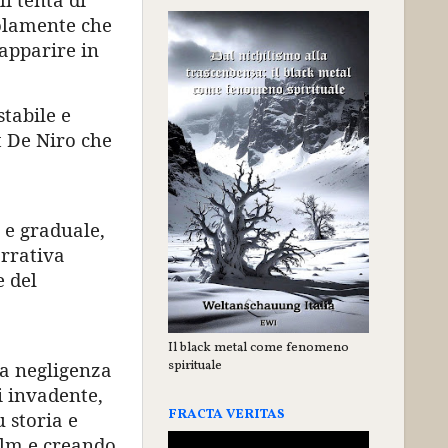
solamente che
 apparire in
stabile e
t De Niro che
a e graduale,
arrativa
 del
Il black metal come fenomeno
spirituale
la negligenza
i invadente,
FRACTA VERITAS
 storia e
film e creando