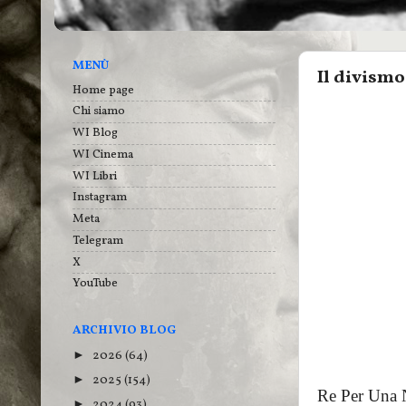
MENÙ
Il divismo
Home page
Chi siamo
WI Blog
WI Cinema
WI Libri
Instagram
Meta
Telegram
X
YouTube
ARCHIVIO BLOG
2026
(64)
►
2025
(154)
►
Re Per Una N
2024
(93)
►