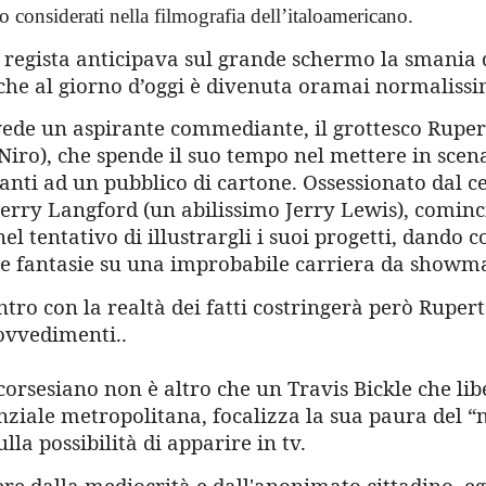
 considerati nella filmografia dell’italoamericano.
il regista anticipava sul grande schermo la smania 
che al giorno d’oggi è divenuta oramai normalissi
ede un aspirante commediante, il grottesco Ruper
iro), che spende il suo tempo nel mettere in scena
anti ad un pubblico di cartone. Ossessionato dal ce
Jerry Langford (un abilissimo Jerry Lewis), cominc
el tentativo di illustrargli i suoi progetti, dando cos
te fantasie su una improbabile carriera da showm
ntro con la realtà dei fatti costringerà però Ruper
rovvedimenti..
corsesiano non è altro che un Travis Bickle che lib
nziale metropolitana, focalizza la sua paura del “
lla possibilità di apparire in tv.
e dalla mediocrità e dall'anonimato cittadino, egl