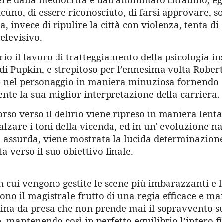
cuno, di essere riconosciuto, di farsi approvare, 
a, invece di ripulire la città con violenza, tenta di
elevisivo.
io il lavoro di tratteggiamento della psicologia in
di Pupkin, e strepitoso per l’ennesima volta Rober
 nel personaggio in maniera minuziosa fornendo
nte la sua miglior interpretazione della carriera.
orso verso il delirio viene ripreso in maniera lent
lzare i toni della vicenda, ed in un' evoluzione n
 assurda, viene mostrata la lucida determinazione
a verso il suo obiettivo finale.
n cui vengono gestite le scene più imbarazzanti e 
ono il magistrale frutto di una regia efficace e ma
na da presa che non prende mai il sopravvento su
, mantenendo così in perfetto equilibrio l’intero 