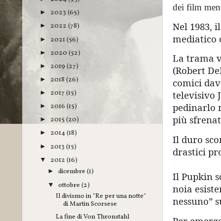
dei film meno
2023
(65)
►
Nel 1983, 
2022
(78)
►
mediatico 
2021
(56)
►
2020
(52)
►
La trama v
2019
(27)
►
(Robert DeN
2018
(26)
►
comici dav
2017
(15)
►
televisivo 
pedinarlo n
2016
(15)
►
più sfrena
2015
(20)
►
2014
(18)
►
Il duro sco
2013
(15)
►
drastici p
2012
(16)
▼
dicembre
(1)
►
Il Pupkin s
ottobre
(2)
▼
noia esiste
Il divismo in "Re per una notte"
nessuno” su
di Martin Scorsese
La fine di Von Thronstahl
Per emerger