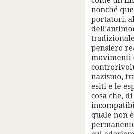
nonché ques
portatori, a
dell'antimo
tradizional
pensiero re
movimenti c
controrivolu
nazismo, tra
esiti e le 
cosa che, d
incompatibil
quale non è
permanente 
cui aderiam