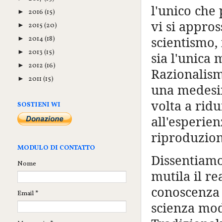
l'unico che
2016
(15)
►
vi si appros
2015
(20)
►
scientismo,
2014
(18)
►
2013
(15)
►
sia l'unica
2012
(16)
►
Razionalism
2011
(15)
►
una medesi
volta a ridu
SOSTIENI WI
all'esperien
riproduzion
MODULO DI CONTATTO
Dissentiamo
Nome
mutila il re
conoscenza 
Email
*
scienza mod