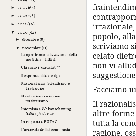
fraintendim
2023
(65)
►
contrapporr
2022
(78)
►
irrazionale,
2021
(56)
►
2020
(52)
▼
popolo, alla
dicembre
(8)
►
scriviamo si
novembre
(11)
▼
celato diet
La sprofessionalizzazione della
medicina - I.Illich
non vi all
Chi sono i "casualisti"?
suggestione
Responsabilità e colpa
Razionalismo, Scientismo e
Facciamo un
Tradizione
Nazifascismo e nuovo
Il razionali
totalitarismo
Intervista a Weltanschauung
altre forme 
Italia 15/11/2020
tutta la con
In risposta a BUTAC
L'avanzata della tecnocrazia
ragione, oss