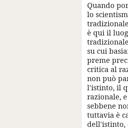
Quando port
lo scientism
tradizionale
è qui il luo
tradizional
su cui basia
preme preci
critica al 
non può par
l'istinto, i
razionale, e
sebbene non 
tuttavia è c
dell'istinto