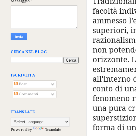
Tradizional
Messaggio
*
facoltà ind
ammesso l'e
superiori, i
razionalism
non potendo
CERCA NEL BLOG
orizzonte. 
estremament
ISCRIVITI A
all'interno
Post
conto di una
Commenti
fenomeno re
una pura cr
TRANSLATE
superstizio
forma di un
Powered by
Translate