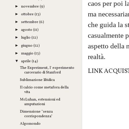
caos per poi la
novembre
(9)
►
ma necessaria
ottobre
(13)
►
settembre
(6)
►
che guida la st
agosto
(11)
►
casualmente p
luglio
(12)
►
aspetto della 
giugno
(12)
►
maggio
(13)
►
realtà.
aprile
(14)
▼
The Experiment, l' esperimento
LINK ACQUIS
carcerario di Stanford
Sublimazione libidica
Il calcio come metafora della
vita
McLuhan, estensioni ed
amputazioni
Dimensione "senza
corrispondenza"
Algomondo