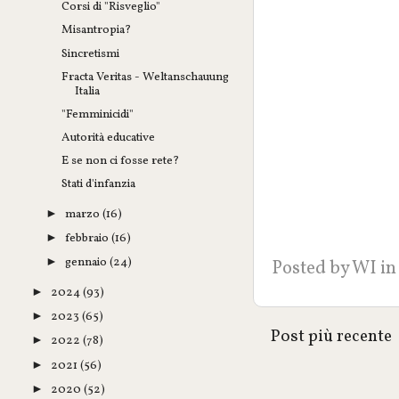
Corsi di "Risveglio"
Misantropia?
Sincretismi
Fracta Veritas - Weltanschauung
Italia
"Femminicidi"
Autorità educative
E se non ci fosse rete?
Stati d'infanzia
marzo
(16)
►
febbraio
(16)
►
gennaio
(24)
►
Posted by
WI
in
2024
(93)
►
2023
(65)
►
Post più recente
2022
(78)
►
2021
(56)
►
2020
(52)
►