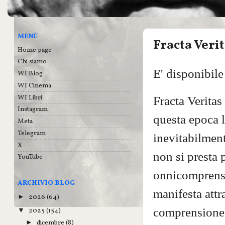
MENÙ
Fracta Veri
Home page
Chi siamo
E' disponibile
WI Blog
WI Cinema
WI Libri
Fracta Veritas
Instagram
questa epoca 
Meta
Telegram
inevitabilment
X
non si presta p
YouTube
onnicomprensi
ARCHIVIO BLOG
manifesta attr
2026
(64)
►
comprensione,
2025
(154)
▼
dicembre
(8)
►