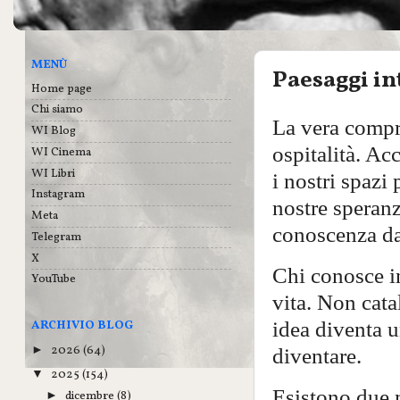
MENÙ
Paesaggi in
Home page
Chi siamo
La vera compre
WI Blog
ospitalità. Ac
WI Cinema
WI Libri
i nostri spazi 
Instagram
nostre speranze
Meta
conoscenza da 
Telegram
X
Chi conosce i
YouTube
vita. Non cat
idea diventa 
ARCHIVIO BLOG
2026
(64)
diventare.
►
2025
(154)
▼
Esistono due m
dicembre
(8)
►