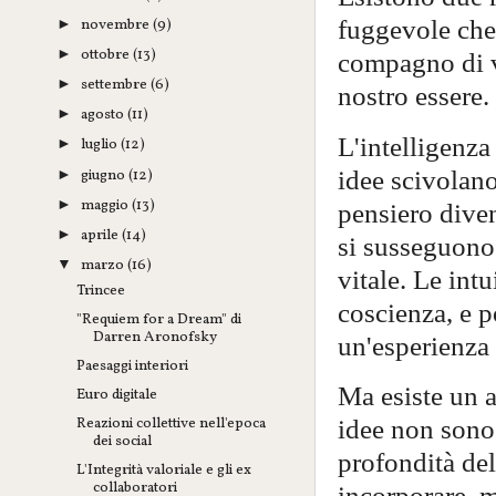
fuggevole che 
novembre
(9)
►
ottobre
(13)
►
compagno di vi
settembre
(6)
►
nostro essere.
agosto
(11)
►
L'intelligenza
luglio
(12)
►
idee scivolan
giugno
(12)
►
maggio
(13)
►
pensiero diven
aprile
(14)
►
si susseguono 
marzo
(16)
▼
vitale. Le int
Trincee
coscienza, e p
"Requiem for a Dream" di
Darren Aronofsky
un'esperienza
Paesaggi interiori
Ma esiste un a
Euro digitale
Reazioni collettive nell'epoca
idee non sono
dei social
profondità del
L'Integrità valoriale e gli ex
collaboratori
incorporare, m