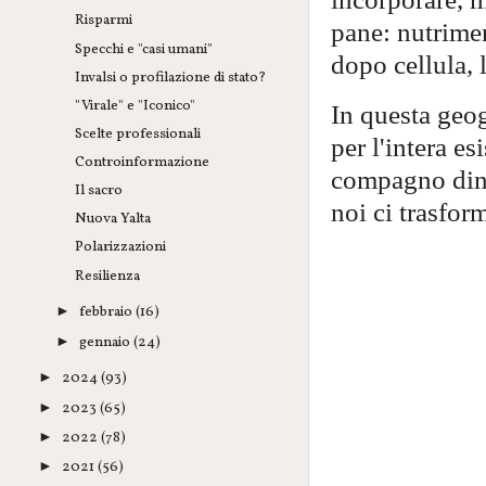
Risparmi
pane: nutrimen
Specchi e "casi umani"
dopo cellula, l
Invalsi o profilazione di stato?
"Virale" e "Iconico"
In questa geo
Scelte professionali
per l'intera e
Controinformazione
compagno dina
Il sacro
noi ci trasfor
Nuova Yalta
Polarizzazioni
Resilienza
febbraio
(16)
►
gennaio
(24)
►
2024
(93)
►
2023
(65)
►
2022
(78)
►
2021
(56)
►