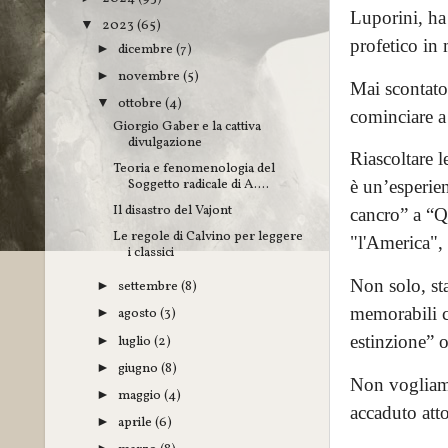
Luporini, ha 
2023
(65)
▼
profetico in 
dicembre
(7)
►
novembre
(5)
►
Mai scontato,
ottobre
(4)
▼
cominciare a 
Giorgio Gaber e la cattiva
divulgazione
Riascoltare l
Teoria e fenomenologia del
Soggetto radicale di A....
è un’esperien
Il disastro del Vajont
cancro” a “Q
Le regole di Calvino per leggere
"l'America",
i classici
Non solo, st
settembre
(8)
►
memorabili ch
agosto
(3)
►
estinzione” o
luglio
(2)
►
giugno
(8)
►
Non vogliamo
maggio
(4)
►
accaduto atto
aprile
(6)
►