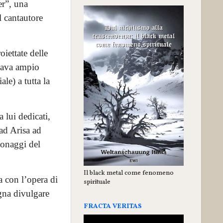
er”, una
l cantautore
iettate delle
 dava ampio
le) a tutta la
 lui dedicati,
 ad Arisa ad
sonaggi del
Il black metal come fenomeno
a con l’opera di
spirituale
gna divulgare
FRACTA VERITAS