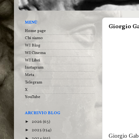
MENÙ
Giorgio Ga
Home page
Chi siamo
WI Blog
WI Cinema
WI Libri
Instagram
Meta
Telegram
X
YouTube
ARCHIVIO BLOG
2026
(63)
►
2025
(154)
►
Giorgio Gaber
2024
(93)
►