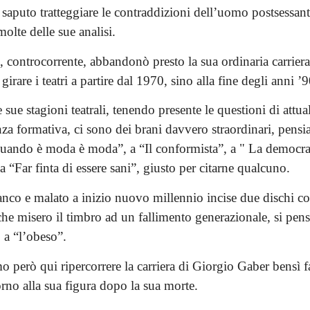
saputo tratteggiare le contraddizioni dell’uomo postsessant
molte delle sue analisi.
 controcorrente, abbandonò presto la sua ordinaria carriera 
girare i teatri a partire dal 1970, sino alla fine degli anni ’9
e sue stagioni teatrali, tenendo presente le questioni di attua
za formativa, ci sono dei brani davvero straordinari, pensi
uando è moda è moda”, a “Il conformista”, a " La democraz
a “Far finta di essere sani”, giusto per citarne qualcuno.
anco e malato a inizio nuovo millennio incise due dischi co
e misero il timbro ad un fallimento generazionale, si pensi
 a “l’obeso”.
 però qui ripercorrere la carriera di Giorgio Gaber bensì f
rno alla sua figura dopo la sua morte.