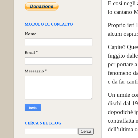
E così negli 
lo cantano Me
MODULO DI CONTATTO
Proprio ieri
alcuni ospit
Nome
Capite? Ques
Email
*
fuggito dalle
per portare a
Messaggio
*
fenomeno da 
e da far canti
Un umile cons
dischi dal 19
dopodichè ign
contraffatta 
CERCA NEL BLOG
dell’ultima o