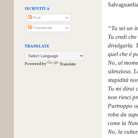
Salvaguardia
ISCRIVITI A
Post
Commenti
“Tu sei un i
Tu credi che
divulgarla. 
TRANSLATE
quel che é pe
No, al momen
Powered by
Translate
silenzioso. L
stupidità no
Tu mi dirai c
non riesci pr
Purtroppo og
roba da super
come la Nute
No, la cultur