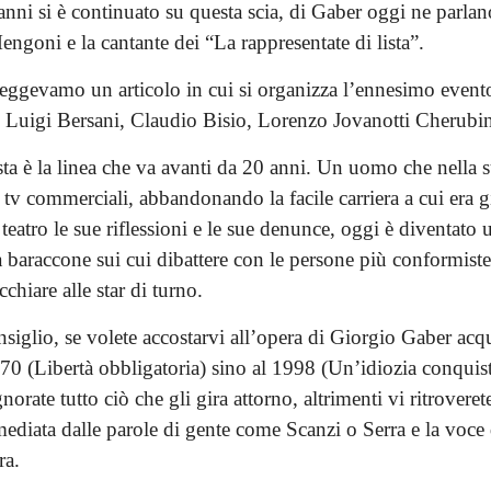
anni si è continuato su questa scia, di Gaber oggi ne parlan
ngoni e la cantante dei “La rappresentate di lista”.
 leggevamo un articolo in cui si organizza l’ennesimo event
i: Luigi Bersani, Claudio Bisio, Lorenzo Jovanotti Cherubin
ta è la linea che va avanti da 20 anni. Un uomo che nella s
 tv commerciali, abbandonando la facile carriera a cui era g
 teatro le sue riflessioni e le sue denunce, oggi è diventato 
baraccone sui cui dibattere con le persone più conformiste
cchiare alle star di turno.
iglio, se volete accostarvi all’opera di Giorgio Gaber acqui
70 (Libertà obbligatoria) sino al 1998 (Un’idiozia conquista
orate tutto ciò che gli gira attorno, altrimenti vi ritrover
mediata dalle parole di gente come Scanzi o Serra e la voce 
ra.