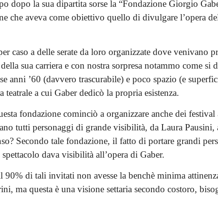
o dopo la sua dipartita sorse la “Fondazione Giorgio Gab
ne che aveva come obiettivo quello di divulgare l’opera de
r caso a delle serate da loro organizzate dove venivano pro
i della sua carriera e con nostra sorpresa notammo come si
ase anni ’60 (davvero trascurabile) e poco spazio (e superficia
 teatrale a cui Gaber dedicò la propria esistenza.
esta fondazione cominciò a organizzare anche dei festival a
erano tutti personaggi di grande visibilità, da Laura Pausini,
so? Secondo tale fondazione, il fatto di portare grandi per
pettacolo dava visibilità all’opera di Gaber.
l 90% di tali invitati non avesse la benchè minima attinenz
ni, ma questa è una visione settaria secondo costoro, biso