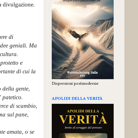
a divulgazione.
ere di
idee geniali. Ma
cultura.
protetto e
rtante di cui la
Dispersioni postmoderne
o della gente,
 patetico.
APOLIDI DELLA VERITÀ
erce di scambio,
lma sul pane,
nte amata, o se