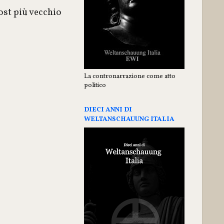
ost più vecchio
La contronarrazione come atto
politico
DIECI ANNI DI
WELTANSCHAUUNG ITALIA