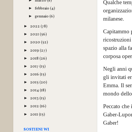
marzo
(8)
►
Qualche temp
febbraio
(4)
►
organizzazio
gennaio
(6)
►
milanese.
2022
(78)
►
Capitammo pe
2021
(56)
►
ricostruzion
2020
(52)
►
spazio alla f
2019
(27)
►
corposa opera
2018
(26)
►
2017
(15)
►
Negli anni qu
2016
(15)
►
gli invitati 
2015
(20)
►
Emma. Il sen
2014
(18)
►
mondo dello s
2013
(15)
►
Peccato che i
2012
(16)
►
Gaber-Lupori
2011
(15)
►
Gaber!
SOSTIENI WI