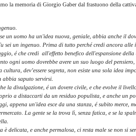
mo la memoria di Giorgio Gaber dal frastuono della cattiv
ngenuo.
 se un uomo ha un'idea nuova, geniale, abbia anche il dov
Tu sei un ingenuo. Prima di tutto perché credi ancora alle 
ggio, é che credi all'effetto benefico dell'espansione della 
to ogni uomo dovrebbe avere un suo luogo del pensiero, 
a cultura, dev’essere segreta, non esiste una sola idea impo
n abbia saputo servirsi.
he la divulgazione, é un dovere civile, e che evolve il livell
oprio a distaccarti da un residuo populista, e anche un po'
gi, appena un'idea esce da una stanza, é subito merce, m
mercato. La gente se la trova lì, senza fatica, e se la spa
lla.
a è delicata, e anche permalosa, ci resta male se non si se