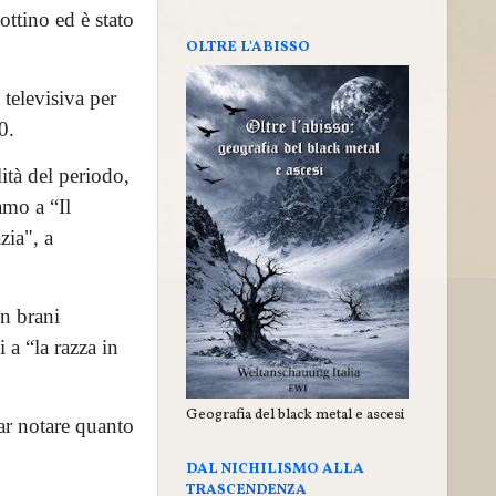
ottino ed è stato
OLTRE L'ABISSO
televisiva per
0.
lità del periodo,
amo a “Il
ia", a
n brani
 a “la razza in
Geografia del black metal e ascesi
ar notare quanto
DAL NICHILISMO ALLA
TRASCENDENZA