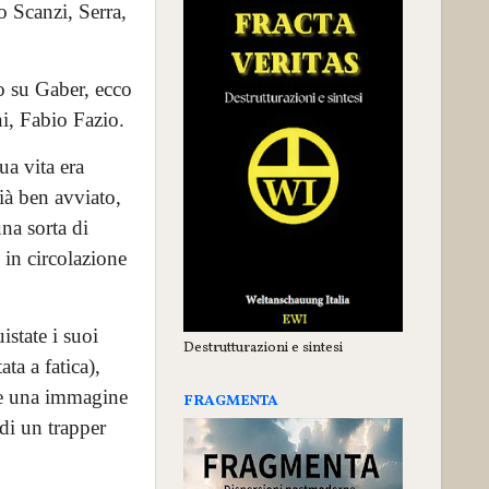
o Scanzi, Serra,
o su Gaber, ecco
i, Fabio Fazio.
ua vita era
ià ben avviato,
una sorta di
 in circolazione
state i suoi
Destrutturazioni e sintesi
ta a fatica),
ete una immagine
FRAGMENTA
di un trapper