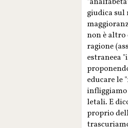
"analfabeta"
giudica sul
maggioranza
non è altro 
ragione (as
estraneea "i
proponendoc
educare le "
infliggiamo
letali. E dic
proprio del
trascuriamo