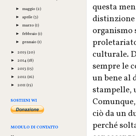
questa ment
maggio
(2)
►
distinzione 
aprile
(3)
►
marzo
(1)
►
organismo s
febbraio
(1)
►
proletariato
gennaio
(1)
►
culturale. 
2015
(20)
►
2014
(18)
►
sempre le c
2013
(15)
►
un bene al 
2012
(16)
►
2011
(15)
►
stampelle, u
Comunque, l
SOSTIENI WI
ciò da un d
perché solt
MODULO DI CONTATTO