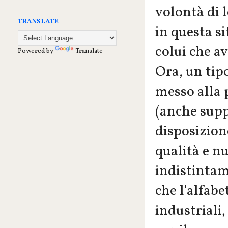
volontà di l
TRANSLATE
in questa s
colui che av
Powered by
Translate
Ora, un tip
messo alla p
(anche supp
disposizion
qualità e n
indistinta
che l'alfabe
industriali,