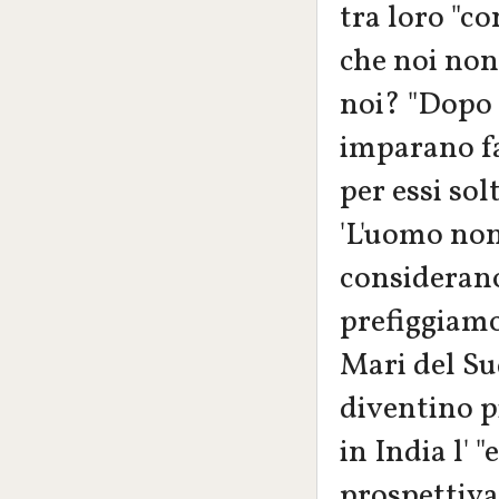
tra loro "c
che noi non
noi? "Dopo l
imparano fa
per essi sol
'L'uomo non 
considerano
prefiggiamo 
Mari del Su
diventino p
in India l' 
prospettiva)