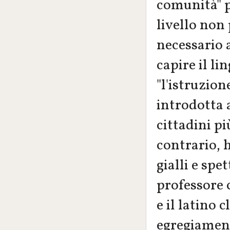
comunità" po
livello non 
necessario 
capire il li
"l'istruzion
introdotta 
cittadini pi
contrario, 
gialli e spe
professore c
e il latino 
egregiament