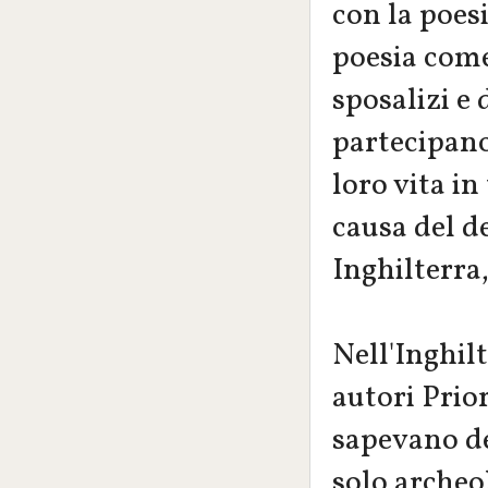
con la poesi
poesia come
sposalizi e 
partecipano
loro vita in
causa del d
Inghilterra,
Nell'Inghilt
autori Prior
sapevano dec
solo archeol