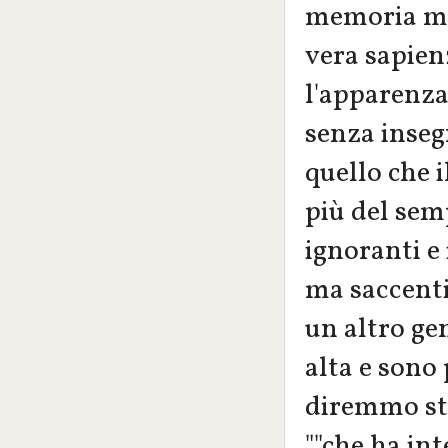
memoria ma 
vera sapienz
l'apparenza
senza inseg
quello che i
più del se
ignoranti e
ma saccenti
un altro ge
alta e sono 
diremmo sta
""che ha in