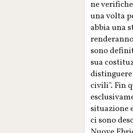
ne verifiche
una volta pe
abbia una s
renderanno 
sono defini
sua costitu
distinguere 
civili". Fi
esclusivame
situazione e
ci sono des
Nuove Ebrid