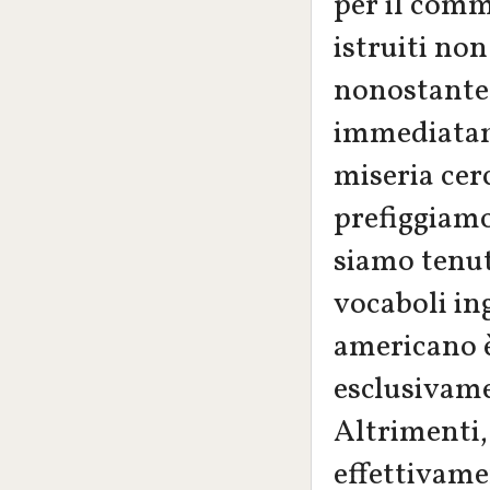
per il comm
istruiti no
nonostante 
immediatam
miseria cer
prefiggiamo
siamo tenut
vocaboli ing
americano è
esclusivame
Altrimenti,
effettivame