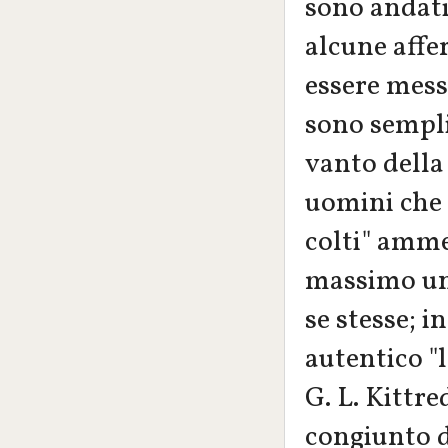
sono andati
alcune affe
essere mess
sono sempl
vanto della 
uomini che 
colti" amme
massimo un 
se stesse; i
autentico "l
G. L. Kittre
congiunto d