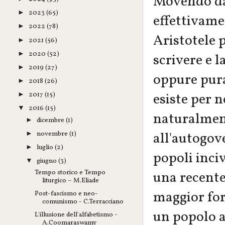
Movendo da
2023
(65)
►
effettivame
2022
(78)
►
Aristotele 
2021
(56)
►
2020
(52)
►
scrivere e l
2019
(27)
►
oppure pura
2018
(26)
►
esiste per 
2017
(15)
►
2016
(15)
▼
naturalment
dicembre
(1)
►
all'autogove
novembre
(1)
►
luglio
(2)
►
popoli inciv
giugno
(3)
▼
Tempo storico e Tempo
una recente 
liturgico – M.Eliade
maggior forz
Post-fascismo e neo-
comunismo - C.Terracciano
un popolo a
L'illusione dell'alfabetismo -
A.Coomaraswamy