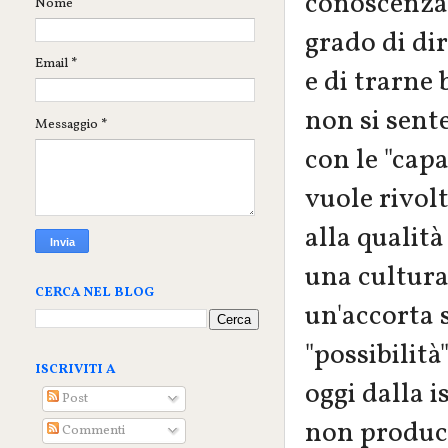
conoscenza 
Nome
grado di dir
Email
*
e di trarne
non si sente
Messaggio
*
con le "cap
vuole rivol
alla qualità
una cultura
CERCA NEL BLOG
un'accorta s
"possibilit
ISCRIVITI A
oggi dalla 
Post
non produce 
Commenti