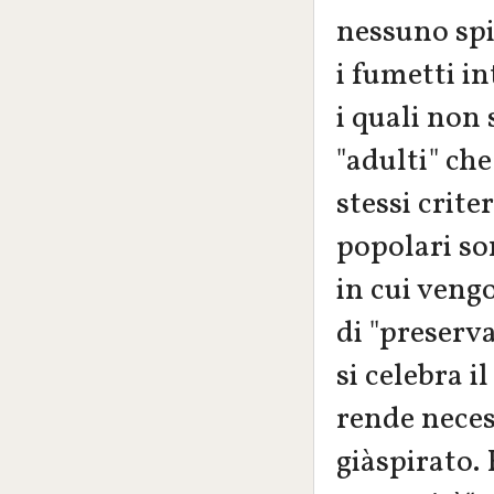
nessuno spir
i fumetti in
i quali non 
"adulti" ch
stessi crite
popolari so
in cui vengo
di "preserv
si celebra i
rende neces
giàspirato. 