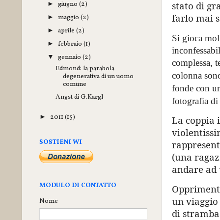
giugno
(2)
stato di gr
►
farlo mai s
maggio
(2)
►
aprile
(2)
►
Si gioca mol
febbraio
(1)
►
inconfessabil
gennaio
(2)
▼
complessa, te
Edmond: la parabola
colonna son
degenerativa di un uomo
comune
fonde con un
Angst di G.Kargl
fotografia d
2011
(15)
►
La coppia 
violentissi
SOSTIENI WI
rappresent
(una ragazz
andare ad 
MODULO DI CONTATTO
Opprimente 
un viaggio 
Nome
di stramba