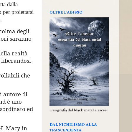
ta dalla
 per proiettarsi
OLTRE L'ABISSO
.
 colma degli
atori saranno
ella realtà
 liberandosi
ollabili che
i autore di
ond è uno
isordinato ed
Geografia del black metal e ascesi
DAL NICHILISMO ALLA
 H. Macy in
TRASCENDENZA