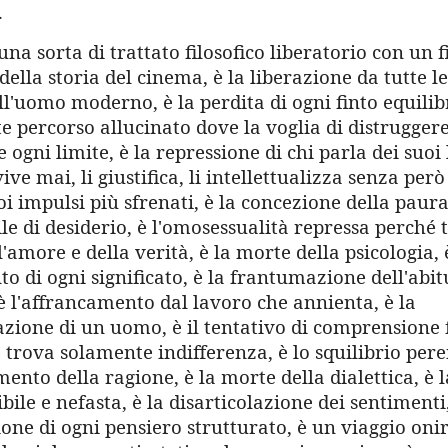
.
a sorta di trattato filosofico liberatorio con un fi
della storia del cinema, è la liberazione da tutte l
l'uomo moderno, è la perdita di ogni finto equilib
e percorso allucinato dove la voglia di distruggere 
e ogni limite, è la repressione di chi parla dei suoi 
ive mai, li giustifica, li intellettualizza senza per
oi impulsi più sfrenati, è la concezione della paur
le di desiderio, è l'omosessualità repressa perché 
l'amore e della verità, è la morte della psicologia, 
o di ogni significato, è la frantumazione dell'abi
è l'affrancamento dal lavoro che annienta, è la
azione di un uomo, è il tentativo di comprensione 
trova solamente indifferenza, è lo squilibrio pere
ento della ragione, è la morte della dialettica, è l
bile e nefasta, è la disarticolazione dei sentimenti,
ne di ogni pensiero strutturato, è un viaggio onir