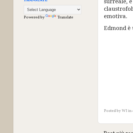
surreale, è
TRANSLATE
claustrofob
emotiva.
Powered by
Translate
Edmond è u
Posted by
WI
in