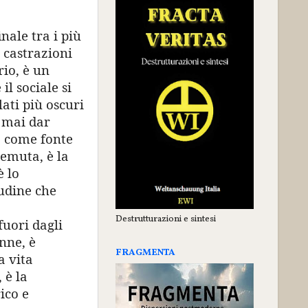
nale tra i più
e castrazioni
rio, è un
il sociale si
lati più oscuri
ò mai dar
a come fonte
temuta, è la
è lo
tudine che
Destrutturazioni e sintesi
fuori dagli
nne, è
FRAGMENTA
a vita
 è la
ico e