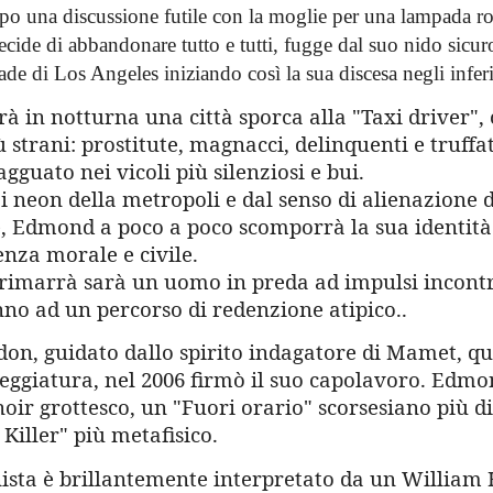
 una discussione futile con la moglie per una lampada rot
cide di abbandonare tutto e tutti, fugge dal suo nido sicuro
trade di Los Angeles iniziando così la sua discesa negli inferi
à in notturna una città sporca alla "Taxi driver",
 strani: prostitute, magnacci, delinquenti e truff
gguato nei vicoli più silenziosi e bui.
i neon della metropoli e dal senso di alienazione d
e, Edmond a poco a poco scomporrà la sua identità
enza morale e civile.
 rimarrà sarà un uomo in preda ad impulsi incontr
nno ad un percorso di redenzione atipico..
don, guidato dallo spirito indagatore di Mamet, qu
eneggiatura, nel 2006 firmò il suo capolavoro. Edm
oir grottesco, un "Fuori orario" scorsesiano più d
 Killer" più metafisico.
nista è brillantemente interpretato da un William