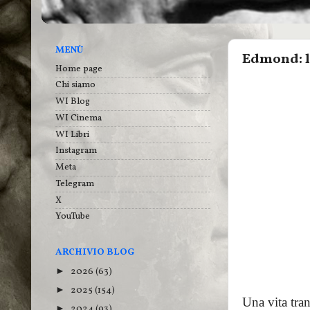
MENÙ
Edmond: l
Home page
Chi siamo
WI Blog
WI Cinema
WI Libri
Instagram
Meta
Telegram
X
YouTube
ARCHIVIO BLOG
2026
(63)
►
2025
(154)
►
Una vita tran
2024
(93)
►