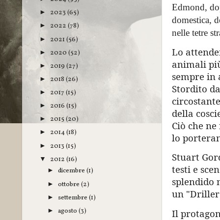
Edmond, dopo
2023
(65)
►
domestica, de
2022
(78)
►
nelle tetre s
2021
(56)
►
Lo attender
2020
(52)
►
animali più
2019
(27)
►
sempre in a
2018
(26)
►
Stordito da
2017
(15)
►
circostant
2016
(15)
►
della cosci
2015
(20)
►
Ciò che ne
2014
(18)
►
lo portera
2013
(15)
►
Stuart Gor
2012
(16)
▼
testi e sc
dicembre
(1)
►
splendido n
ottobre
(2)
►
un "Driller
settembre
(1)
►
agosto
(3)
►
Il protago