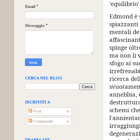
'equilibrio'
Email
*
Edmond è un
spiazzanti 
Messaggio
*
mentali del
affascinant
spinge oltr
ma non li v
sfogo ai su
irrefrenabi
ricerca del
CERCA NEL BLOG
svuotament
annebbia, 
destruttur
ISCRIVITI A
schemi che 
Post
l'annientam
Commenti
irraggiungi
degenerazio