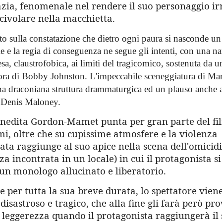
azia, fenomenale nel rendere il suo personaggio ir
civolare nella macchietta.
to sulla constatazione che dietro ogni paura si nasconde un
e e la regia di conseguenza ne segue gli intenti, con una na
sa, claustrofobica, ai limiti del tragicomico, sostenuta da 
ora di Bobby Johnston.
L'impeccabile sceneggiatura di Mam
a draconiana struttura drammaturgica ed un plauso anche a
i Denis Maloney.
inedita Gordon-Mamet punta per gran parte del fil
mi, oltre che su cupissime atmosfere e la violenza
ata raggiunge al suo apice nella scena dell'omicid
a incontrata in un locale) in cui il protagonista si
un monologo allucinato e liberatorio.
per tutta la sua breve durata, lo spettatore viene
disastroso e tragico, che alla fine gli farà però pr
 leggerezza quando il protagonista raggiungerà il