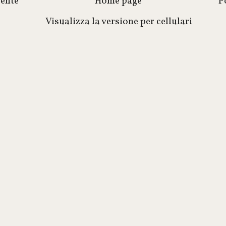
cente
Home page
P
Visualizza la versione per cellulari