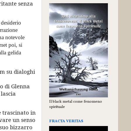
ritante senza
 desiderio
rrazione
una notevole
et poi, si
lla gelida
m su dialoghi
io di Glenna
 lascia
Il black metal come fenomeno
spirituale
 trascinato in
ovare un senso
FRACTA VERITAS
 suo bizzarro